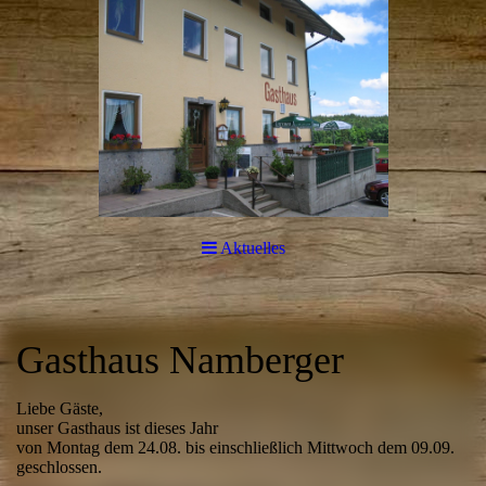
Aktuelles
Gasthaus Namberger
Liebe Gäste,
unser Gasthaus ist dieses Jahr
von Montag dem 24.08. bis einschließlich Mittwoch dem 09.09.
geschlossen.